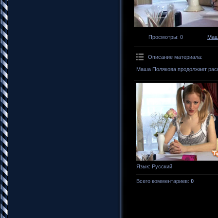
Просмотры
: 0
Маш
Описание материала
:
Маша Полякова продолжает раск
Язык
: Русский
Всего комментариев
:
0