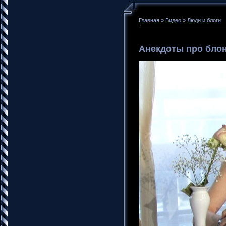
Главная
»
Видео
»
Люди и блоги
Анекдоты про блон