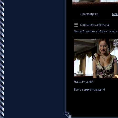
Просмотры
: 0
Маш
Описание материала
:
Маша Полякова собирает всех с
Язык
: Русский
Всего комментариев
:
0