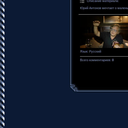
Описание материала
:
Юрий Антонов мечтает о малень
Язык
: Русский
Всего комментариев
:
0