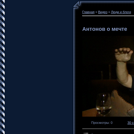
Главная
»
Видео
»
Люди и блоги
Антонов о мечте
Просмотры
: 0
30 с