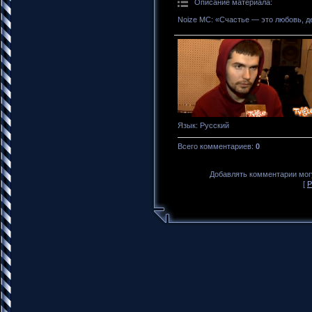
Описание материала
:
Noize MC: «Счастье — это любовь, 
Язык
: Русский
Всего комментариев
:
0
Добавлять комментарии могу
[
Р