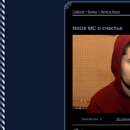
Главная
»
Видео
»
Люди и блоги
Noize MC о счастье
Просмотры
: 0
30 секунд