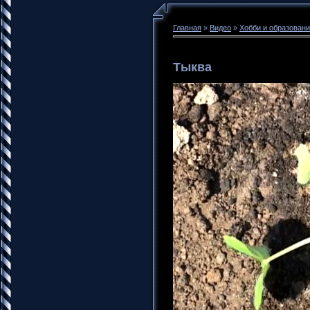
Главная
»
Видео
»
Хобби и образован
Тыква