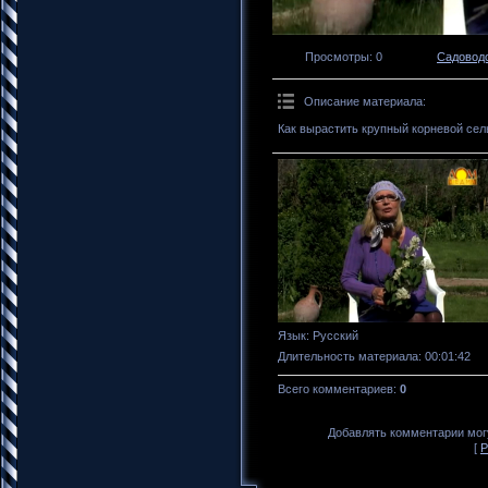
Просмотры
: 0
Садоводс
Описание материала
:
Как вырастить крупный корневой се
Язык
: Русский
Длительность материала
: 00:01:42
Всего комментариев
:
0
Добавлять комментарии могу
[
Р