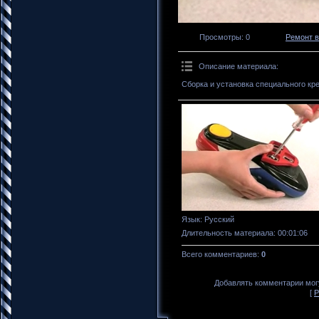
Просмотры
: 0
Ремонт 
Описание материала
:
Сборка и установка специального кр
Язык
: Русский
Длительность материала
: 00:01:06
Всего комментариев
:
0
Добавлять комментарии могу
[
Р