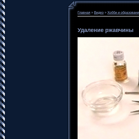
Главная
»
Видео
»
Хобби и образован
Удаление ржавчины