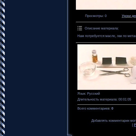
Просмотры
: 0
Уроки де
Описание материала
:
Нам потребуется:масло, лак по мета
Язык
: Русский
Длительность материала
: 00:01:05
Всего комментариев
:
0
Добавлять комментарии могу
[
Р