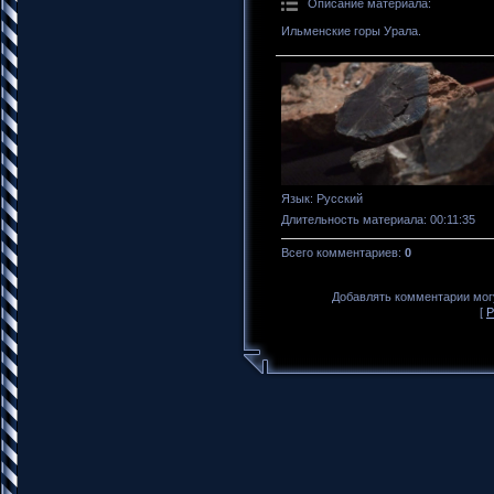
Описание материала
:
Ильменские горы Урала.
Язык
: Русский
Длительность материала
: 00:11:35
Всего комментариев
:
0
Добавлять комментарии могу
[
Р