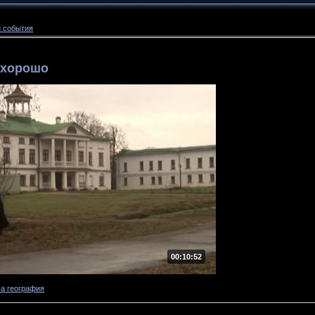
 события
 хорошо
00:10:52
а география