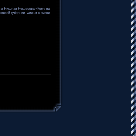
мы Николая Некрасова «Кому на
авской губернии. Фильм о жизни