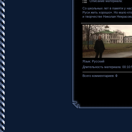
Описание материала
:
Со школьных лет в памяти у на
Руси жить хорошо». Но мало кто
и творчестве Николая Некрасова,
Язык
: Русский
Длительность материала
: 00:10:
Всего комментариев
:
0