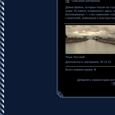
Описание материала
:
Длина бревен, которые пошли на стро
шара. Из камня, взорванного здесь,
Беломорканал — стал символом стал
строителей, инженеров и конструкто
Язык
: Русский
Длительность материала
: 00:13:13
Всего комментариев
:
0
Добавлять комментарии могу
[
Р