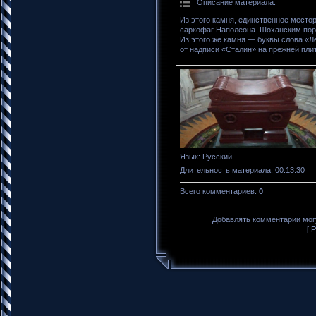
Описание материала
:
Из этого камня, единственное место
саркофаг Наполеона. Шоханским пор
Из этого же камня — буквы слова «Л
от надписи «Сталин» на прежней пли
Язык
: Русский
Длительность материала
: 00:13:30
Всего комментариев
:
0
Добавлять комментарии могу
[
Р