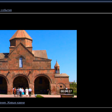
 события
00:04:17
ения. Живые камни