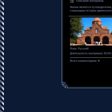
Описание материала
:
Фильм является путеводителем, 
страницами истории армянского
Язык
: Русский
Длительность материала
: 00:04:
Всего комментариев
:
0