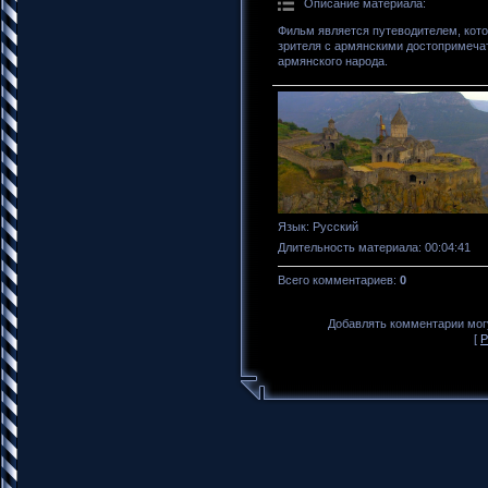
Описание материала
:
Фильм является путеводителем, котор
зрителя с армянскими достопримеча
армянского народа.
Язык
: Русский
Длительность материала
: 00:04:41
Всего комментариев
:
0
Добавлять комментарии могу
[
Р