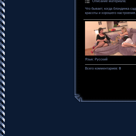
Описание материала
:
Что бывает, когда блондинка са
красоты и хорошего настроения.
Язык
: Русский
Всего комментариев
:
0