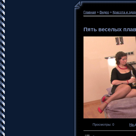
Главная
»
Видео
»
Красота и здо
Пять веселых пла
Просмотры
: 0
На 