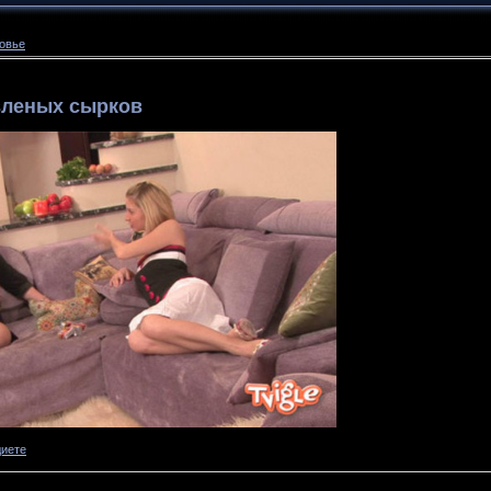
ровье
вленых сырков
диете