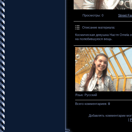
Просмотры
: 0
Street Fa
Описание материала
:
Космическая девушка Настя Omela о
на полюбившуюся вещь.
Язык
: Русский
Всего комментариев
:
0
Добавлять комментарии могу
[
Р