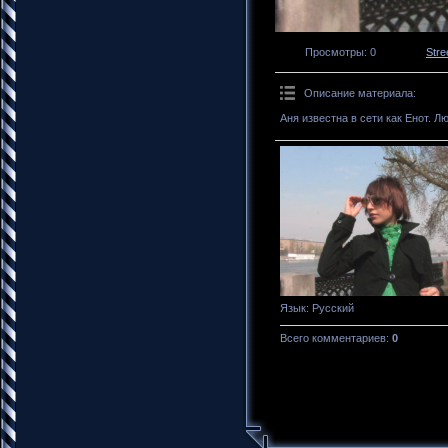
Просмотры
: 0
Stre
Описание материала
:
Аня известна в сети как Енот. 
Язык
: Русский
Всего комментариев
:
0