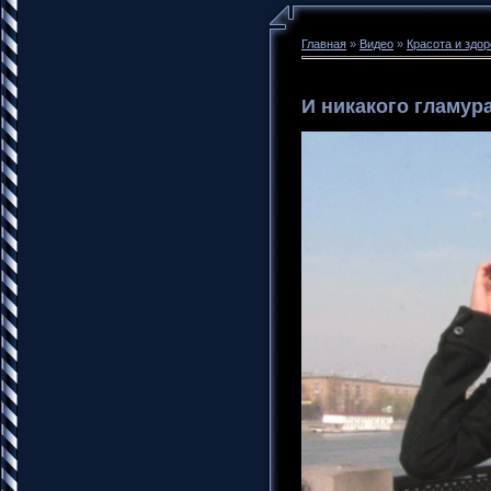
Главная
»
Видео
»
Красота и здо
И никакого гламура