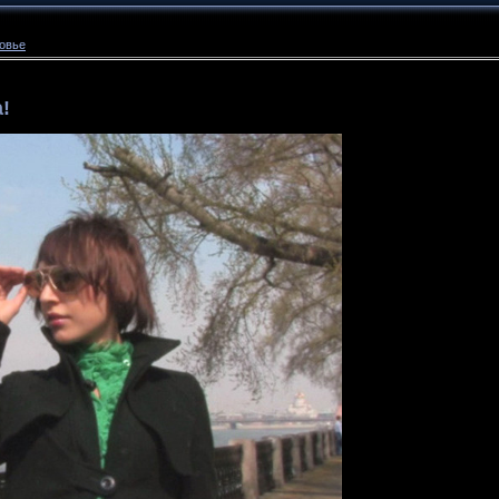
ровье
!