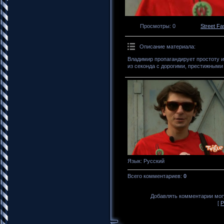
Просмотры
: 0
Street Fa
Описание материала
:
Владимир пропагандирует простоту и
из секонда с дорогими, престижными
Язык
: Русский
Всего комментариев
:
0
Добавлять комментарии могу
[
Р