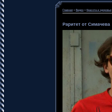
Главная
»
Видео
»
Красота и здоровье
Раритет от Симачева