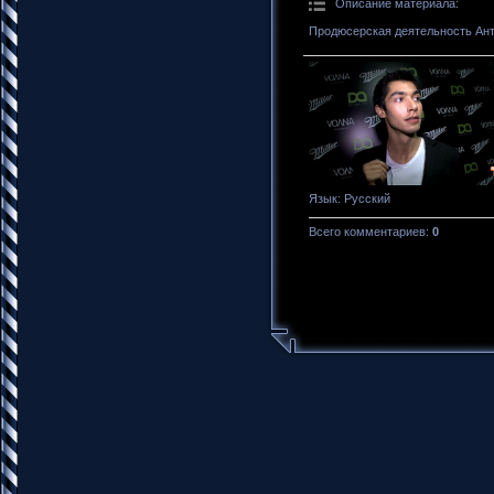
Описание материала
:
Продюсерская деятельность Анто
Язык
: Русский
Всего комментариев
:
0