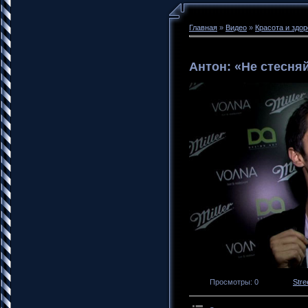
Главная
»
Видео
»
Красота и здо
Антон: «Не стесня
Просмотры
: 0
Stre