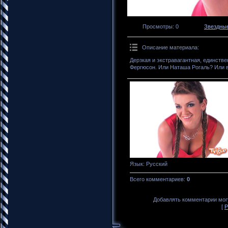
Просмотры
: 0
Звездны
Описание материала
:
Дерзкая и экстравагантная, единстве
Фергюсон. Или Наташа Рогаль? Или 
Язык
: Русский
Всего комментариев
:
0
Добавлять комментарии могу
[
Р