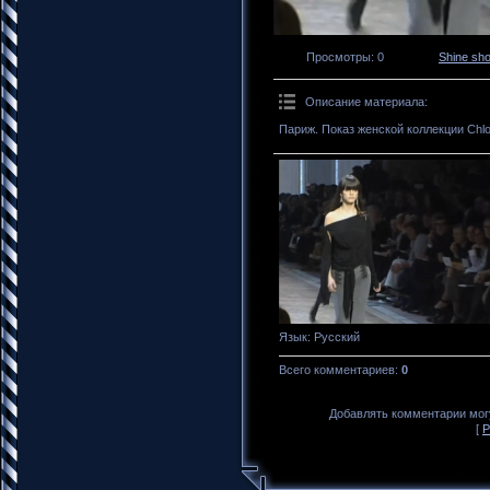
Просмотры
: 0
Shine sh
Описание материала
:
Париж. Показ женской коллекции Chlo
Язык
: Русский
Всего комментариев
:
0
Добавлять комментарии могу
[
Р