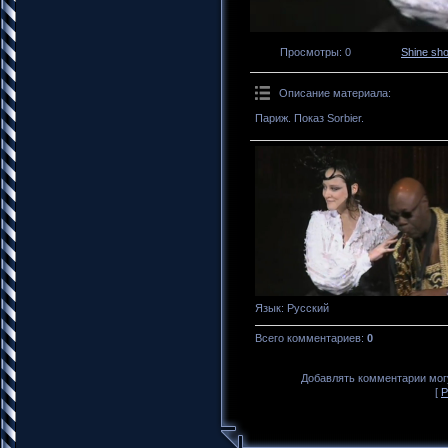
Просмотры
: 0
Shine sh
Описание материала
:
Париж. Показ Sorbier.
Язык
: Русский
Всего комментариев
:
0
Добавлять комментарии могу
[
Р