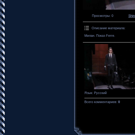
Просмотры
: 0
Shi
Описание материала
:
Милан. Показ Ferre.
Язык
: Русский
Всего комментариев
:
0