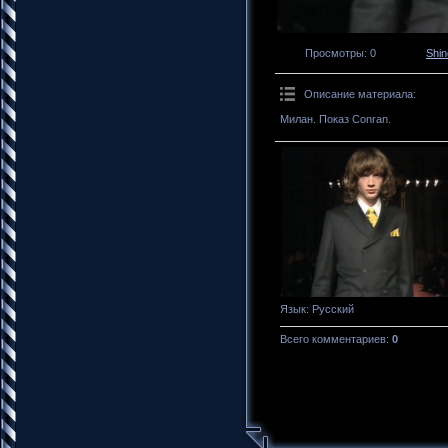
Просмотры
: 0
Shi
Описание материала
:
Милан. Показ Conran.
Язык
: Русский
Всего комментариев
:
0