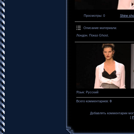
Просмотры
: 0
Shine sh
Описание материала
:
Лондон. Показ Ghost.
Язык
: Русский
Всего комментариев
:
0
Добавлять комментарии могу
[
Р