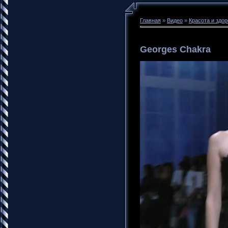
Главная
»
Видео
»
Красота и здо
Georges Chakra