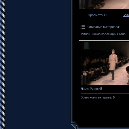
Просмотры
: 0
Shi
Описание материала
:
Милан. Показ коллекции Prada.
Язык
: Русский
Всего комментариев
:
0