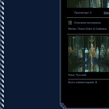
Просмотры
: 0
Shi
Описание материала
:
Милан. Показ Dolce & Gabbana.
Язык
: Русский
Всего комментариев
:
0