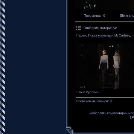
Просмотры
: 0
Shine sh
Описание материала
:
Париж. Показ коллекции McCartney.
Язык
: Русский
Всего комментариев
:
0
Добавлять комментарии могу
[
Р