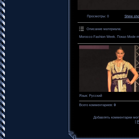
Просмотры
: 0
Shine sh
Описание материала
:
Morocco Fashion Week. Показ Mode m
Язык
: Русский
Всего комментариев
:
0
Добавлять комментарии могу
[
Р