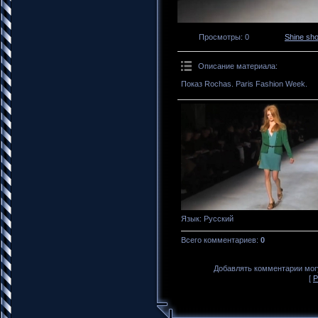
Просмотры
: 0
Shine sh
Описание материала
:
Показ Rochas. Paris Fashion Week.
Язык
: Русский
Всего комментариев
:
0
Добавлять комментарии могу
[
Р