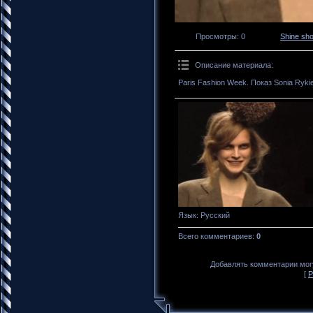
Просмотры
: 0
Shine sh
Описание материала
:
Paris Fashion Week. Показ Sonia Rykie
Язык
: Русский
Всего комментариев
:
0
Добавлять комментарии могу
[
Р