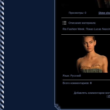
Просмотры
: 0
Shine sh
Описание материала
:
Rio Fashion Week. Показ Lucas Nasci
Язык
: Русский
Всего комментариев
:
0
Добавлять комментарии могу
[
Р