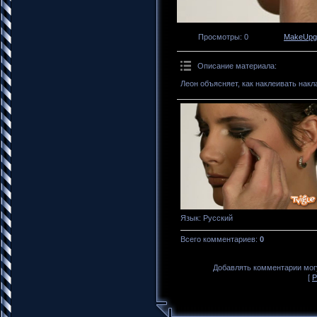
Просмотры
: 0
MakeUpg
Описание материала
:
Леон объясняет, как наклеивать нак
Язык
: Русский
Всего комментариев
:
0
Добавлять комментарии могу
[
Р