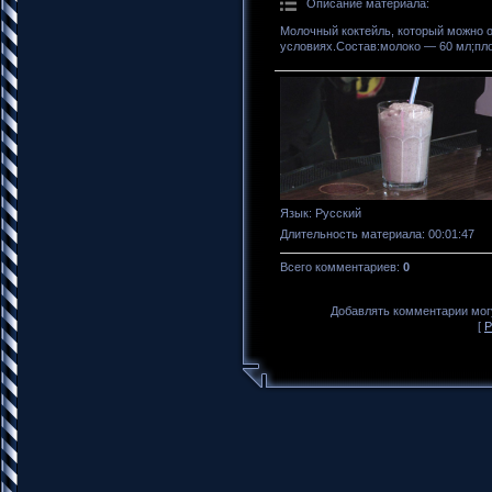
Описание материала
:
Молочный коктейль, который можно о
условиях.Состав:молоко — 60 мл;пл
Язык
: Русский
Длительность материала
: 00:01:47
Всего комментариев
:
0
Добавлять комментарии могу
[
Р