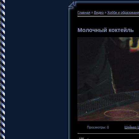
Главная
»
Видео
»
Хобби и образован
Молочный коктейль
Просмотры
: 0
Шейкер 