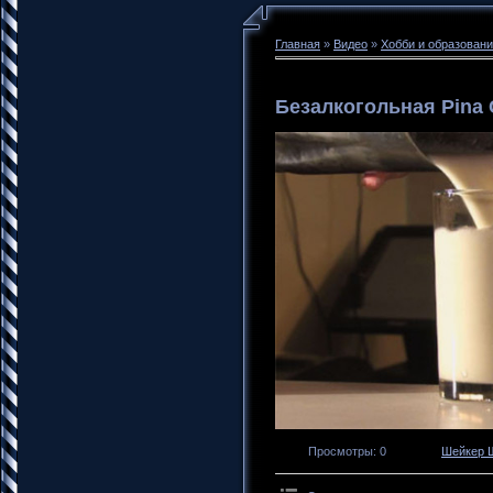
Главная
»
Видео
»
Хобби и образован
Безалкогольная Pina 
Просмотры
: 0
Шейкер 