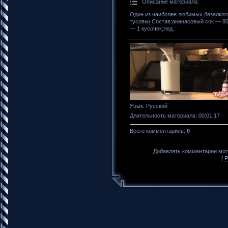
Описание материала
:
Один из наиболее любимых безалког
тусовки.Состав:ананасовый сок — 80
— 1 кусочек;лед.
Язык
: Русский
Длительность материала
: 00:01:17
Всего комментариев
:
0
Добавлять комментарии могу
[
Р