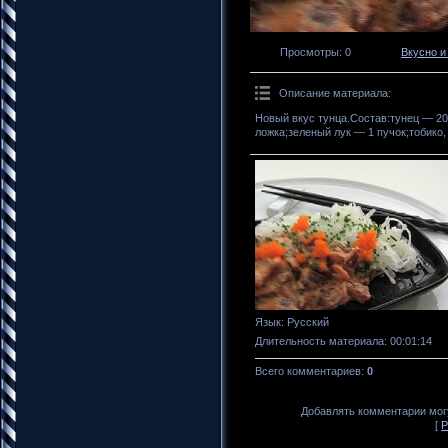
Просмотры
: 0
Вкусно и
Описание материала
:
Новый вкус тунца.Состав:тунец — 20
ложка;зеленый лук — 1 пучок;тобико,
Язык
: Русский
Длительность материала
: 00:01:14
Всего комментариев
:
0
Добавлять комментарии могу
[
Р