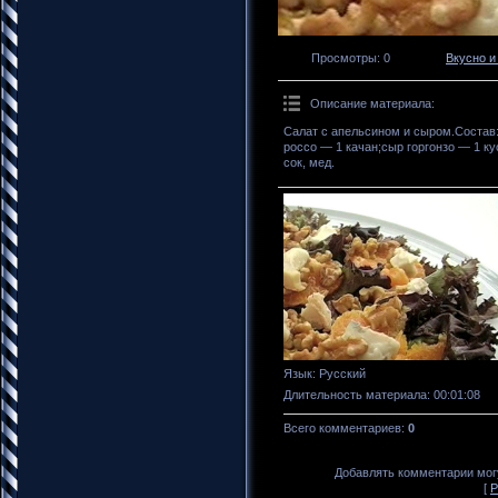
Просмотры
: 0
Вкусно и
Описание материала
:
Салат с апельсином и сыром.Состав:
россо — 1 качан;сыр горгонзо — 1 к
сок, мед.
Язык
: Русский
Длительность материала
: 00:01:08
Всего комментариев
:
0
Добавлять комментарии могу
[
Р