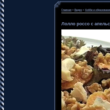
Главная
»
Видео
»
Хобби и образован
Лолло россо с апель