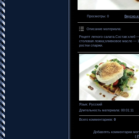
Просмотры
: 0
Вкусно и
Описание материала
:
Рецепт легкого салата.Состав:хлеб 
столовая ложка;оливковое масло — 1 
ростки спаржи.
Язык
: Русский
Длительность материала
: 00:01:11
Всего комментариев
:
0
Добавлять комментарии могу
[
Р