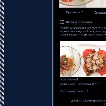
Просмотры
: 0
Вкусно и
Описание материала
:
Рецепт низкокалорийного салата из 
штука;салат латук — 1 лист;салат р
зубчик;перцы — 2 штуки;лук, уксус х
Язык
: Русский
Длительность материала
: 00:01:13
Всего комментариев
:
0
Добавлять комментарии могу
[
Р