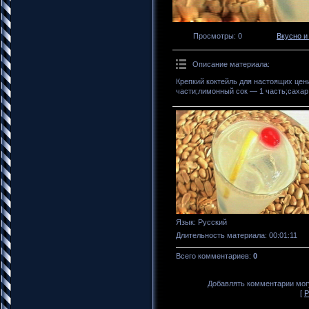
Просмотры
: 0
Вкусно и
Описание материала
:
Крепкий коктейль для настоящих цен
части;лимонный сок — 1 часть;сахар
Язык
: Русский
Длительность материала
: 00:01:11
Всего комментариев
:
0
Добавлять комментарии могу
[
Р