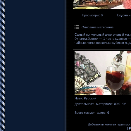
Просмотры
: 0
Вкусно и
Описание материала
:
Самый популярный алкогольный кокт
бутылка;бренди — 1 часть;куантро —
чайные ложки;несколько кубиков льда
Язык
: Русский
Длительность материала
: 00:01:03
Всего комментариев
:
0
Добавлять комментарии могу
[
Р