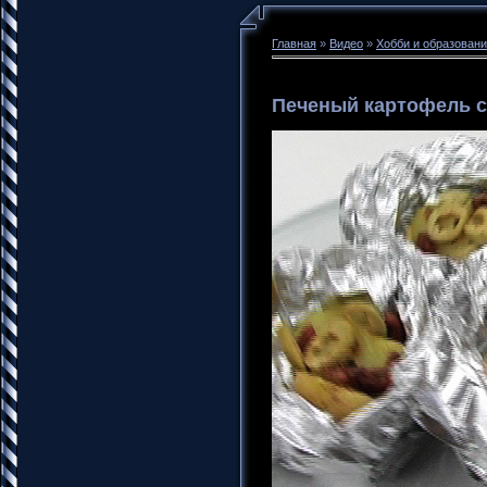
Главная
»
Видео
»
Хобби и образован
Печеный картофель с