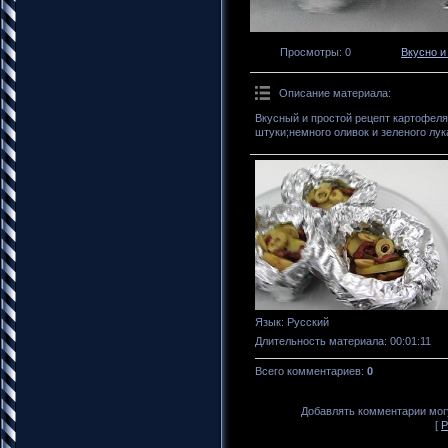
Просмотры
: 0
Вкусно и
Описание материала
:
Вкусный и простой рецепт картофел
штуки;немного оливок и зеленого лук
Язык
: Русский
Длительность материала
: 00:01:11
Всего комментариев
:
0
Добавлять комментарии могу
[
Р