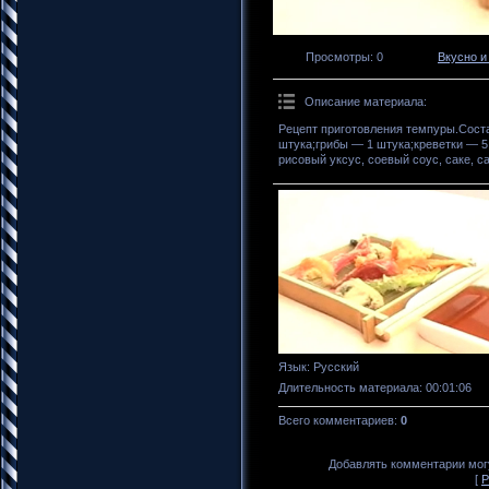
Просмотры
: 0
Вкусно и
Описание материала
:
Рецепт приготовления темпуры.Соста
штука;грибы — 1 штука;креветки — 5
рисовый уксус, соевый соус, саке, са
Язык
: Русский
Длительность материала
: 00:01:06
Всего комментариев
:
0
Добавлять комментарии могу
[
Р