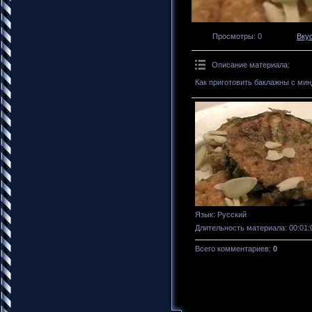
Просмотры
: 0
Вку
Описание материала
:
Как приготовить баклажны с ми
Язык
: Русский
Длительность материала
: 00:01:
Всего комментариев
:
0