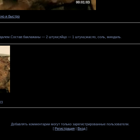
00:01:03
сно и быстро
ндалем.Состав:баклажаны — 2 штуки;яйцо — 1 штука;масло, соль, миндаль.
03
Добавлять комментарии могут только зарегистрированные пользователи.
[
Регистрация
|
Вход
]