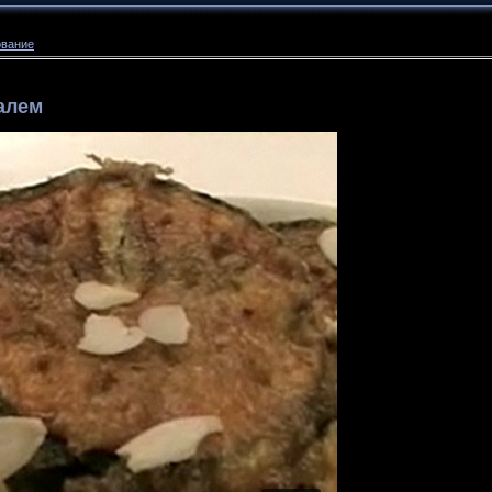
ование
алем