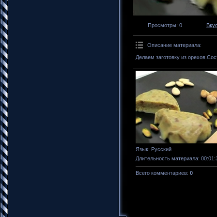
Просмотры
: 0
Вку
Описание материала
:
Делаем заготовку из орехов.Сос
Язык
: Русский
Длительность материала
: 00:01:
Всего комментариев
:
0