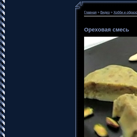
Главная
»
Видео
»
Хобби и образ
Ореховая смесь