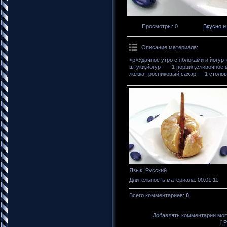
Просмотры
: 0
Вкусно и
Описание материала
:
<p>Удачное утро с яблоками и йогур
штуки;йогурт — 1 порция;сливочное
ложка;тросниковый сахар — 1 столов
Язык
: Русский
Длительность материала
: 00:01:11
Всего комментариев
:
0
Добавлять комментарии могу
[
Р