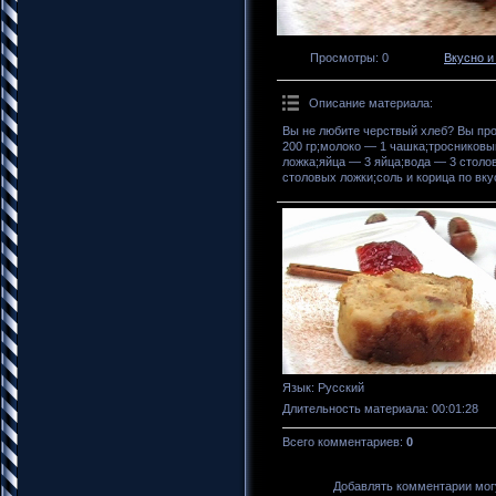
Просмотры
: 0
Вкусно и
Описание материала
:
Вы не любите черствый хлеб? Вы про
200 гр;молоко — 1 чашка;тросниковы
ложка;яйца — 3 яйца;вода — 3 стол
столовых ложки;соль и корица по вку
Язык
: Русский
Длительность материала
: 00:01:28
Всего комментариев
:
0
Добавлять комментарии могу