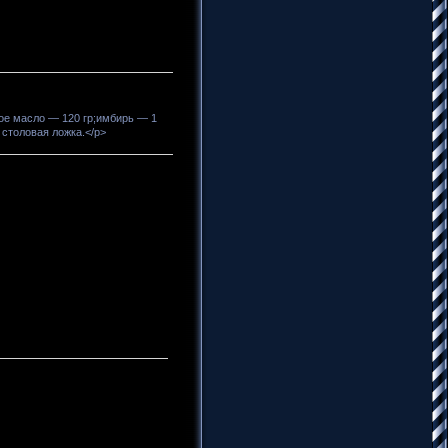
ое масло — 120 гр;имбирь — 1
столовая ложка.</p>