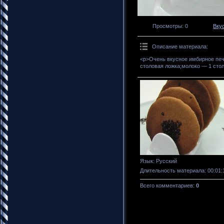
Просмотры
: 0
Вку
Описание материала
:
<p>Очень вкусное имбирное печ
столовая ложка;молоко — 1 стол
Язык
: Русский
Длительность материала
: 00:01:
Всего комментариев
:
0