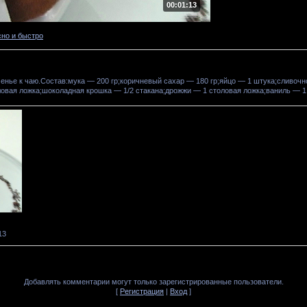
00:01:13
сно и быстро
енье к чаю.Состав:мука — 200 гр;коричневый сахар — 180 гр;яйцо — 1 штука;сливочн
овая ложка;шоколадная крошка — 1/2 стакана;дрожжи — 1 столовая ложка;ваниль — 1 
13
Добавлять комментарии могут только зарегистрированные пользователи.
[
Регистрация
|
Вход
]