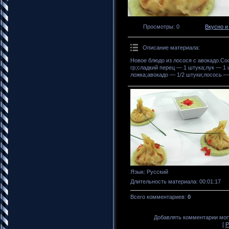
Просмотры
: 0
Вкусно и
Описание материала
:
Новое блюдо из лосося с авокадо.Со
гр;сладкий перец — 1 штука;лук — 1
ложка;авокадо — 1/2 штуки;лосось — 
Язык
: Русский
Длительность материала
: 00:01:17
Всего комментариев
:
0
Добавлять комментарии могу
[
Р